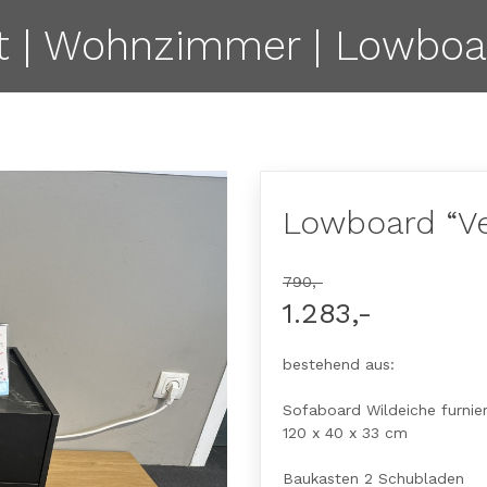
t | Wohnzimmer | Lowboar
Lowboard “Ve
790,-
1.283,-
bestehend aus:
Sofaboard Wildeiche furnie
120 x 40 x 33 cm
Baukasten 2 Schubladen