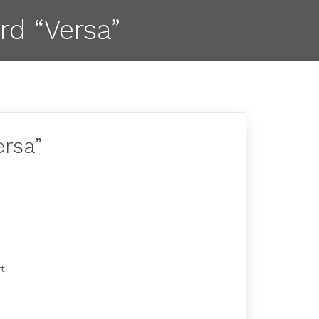
d “Versa”
rsa”
rt